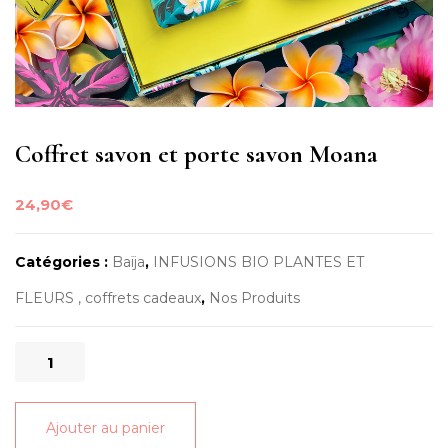
Coffret savon et porte savon Moana
24,90
€
Catégories :
Baïja
,
INFUSIONS BIO PLANTES ET
FLEURS , coffrets cadeaux
,
Nos Produits
quantité
de
Coffret
Ajouter au panier
savon