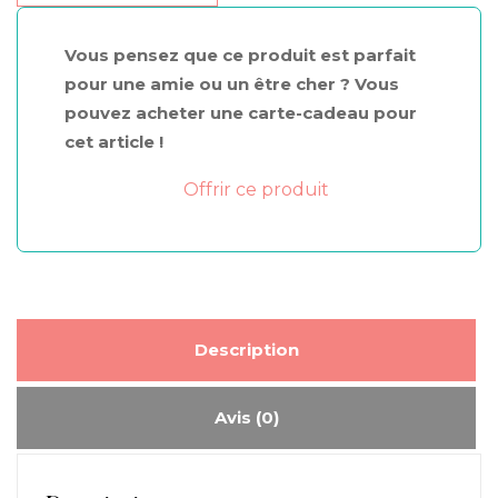
et
porte
Vous pensez que ce produit est parfait
savon
pour une amie ou un être cher ? Vous
Moana
pouvez acheter une carte-cadeau pour
cet article !
Offrir ce produit
Description
Avis (0)