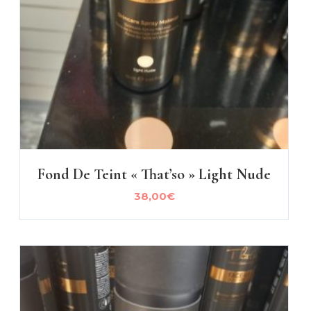
Fond De Teint « That’so » Light Nude
38,00
€