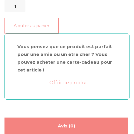
quantité
de
Calendrier
Ajouter au panier
de
l'Avent
Jozz
Vous pensez que ce produit est parfait
pour une amie ou un être cher ? Vous
pouvez acheter une carte-cadeau pour
cet article !
Offrir ce produit
Avis (0)