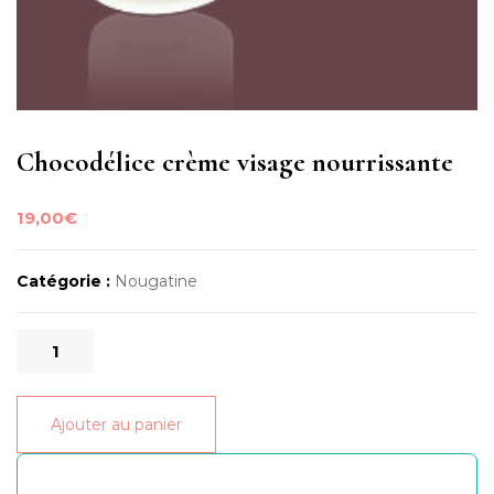
Chocodélice crème visage nourrissante
19,00
€
Catégorie :
Nougatine
quantité
de
Chocodélice
Ajouter au panier
crème
visage
nourrissante