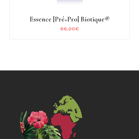
Essence [pré+pro] Biotique®
66,00
€