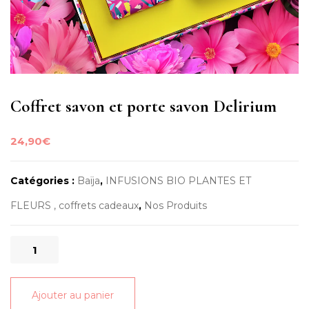
Coffret savon et porte savon Delirium
24,90
€
Catégories :
Baïja
,
INFUSIONS BIO PLANTES ET
FLEURS , coffrets cadeaux
,
Nos Produits
quantité
de
Coffret
Ajouter au panier
savon