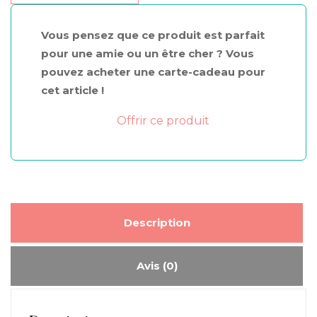
et
porte
Vous pensez que ce produit est parfait
savon
pour une amie ou un être cher ? Vous
Delirium
pouvez acheter une carte-cadeau pour
cet article !
Offrir ce produit
Description
Avis (0)