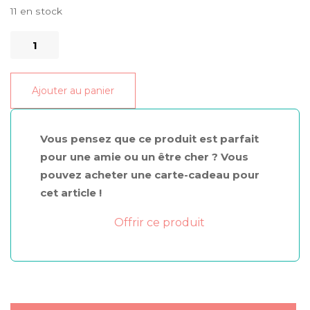
11 en stock
quantité
de
Dentifrice
Ajouter au panier
Solide
Charbon
Black
Vous pensez que ce produit est parfait
Is
pour une amie ou un être cher ? Vous
Black
pouvez acheter une carte-cadeau pour
cet article !
Offrir ce produit