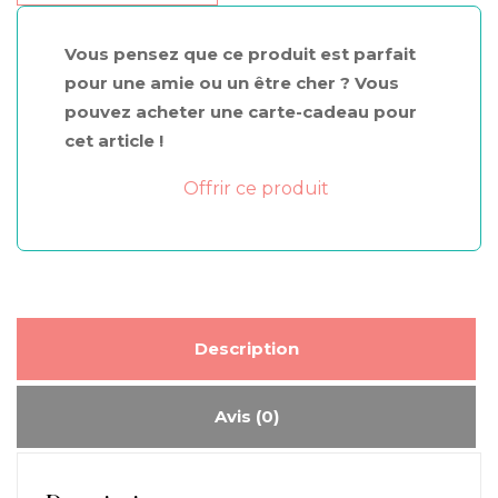
yourself
beauty
Vous pensez que ce produit est parfait
kit
pour une amie ou un être cher ? Vous
(bol
pouvez acheter une carte-cadeau pour
mélangeur
cet article !
+
fouet)
Offrir ce produit
Description
Avis (0)