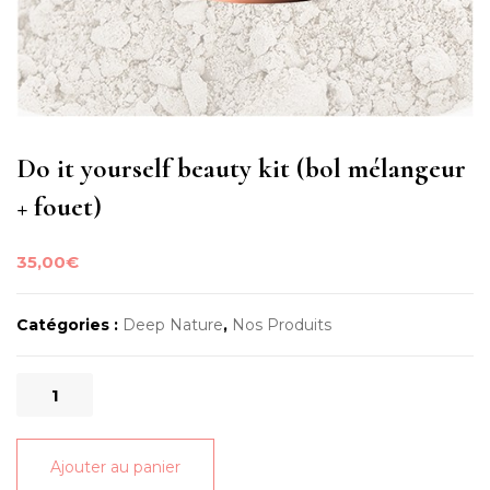
Do it yourself beauty kit (bol mélangeur
+ fouet)
35,00
€
Catégories :
Deep Nature
,
Nos Produits
quantité
de
Do
Ajouter au panier
it