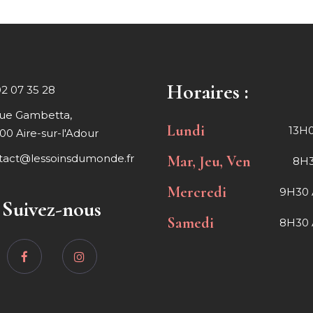
Horaires :
02 07 35 28
rue Gambetta,
Lundi
13H0
00 Aire-sur-l'Adour
tact@lessoinsdumonde.fr
Mar, Jeu, Ven
8H3
Mercredi
9H30 
Suivez-nous
Samedi
8H30 