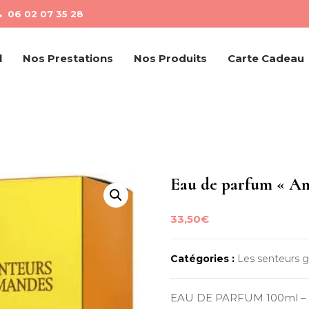
06 02 07 35 28
l
Nos Prestations
Nos Produits
Carte Cadeau
Eau de parfum « Am
33,50
€
Catégories :
Les senteurs
EAU DE PARFUM 100ml – 90