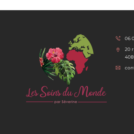
06 
20 
408
con