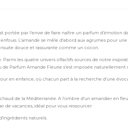
 portée par l’envie de faire naître un parfum d’émotion da
enfouis. L’amande se mêle d’abord aux agrumes pour une acc
t ensuite douce et rassurante comme un cocon.
 Parmi les quatre univers olfactifs sources de notre inspirati
Eau de Parfum Amande Fleurie s’est imposée naturellement d
our en enfance, où chacun part à la recherche d’une évoca
t chaud de la Méditerranée. A l’ombre d’un amandier en fle
 air de vacances, idéal pour vous ressourcer.
ingrédients naturels.