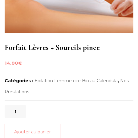
Forfait Lèvres + Sourcils pince
14,00
€
Catégories :
Epilation Femme cire Bio au Calendula
,
Nos
Prestations
quantité
de
Forfait
Ajouter au panier
Lèvres