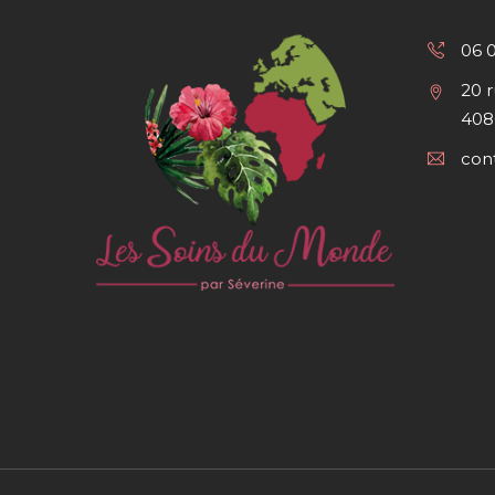
06 
20 
408
con