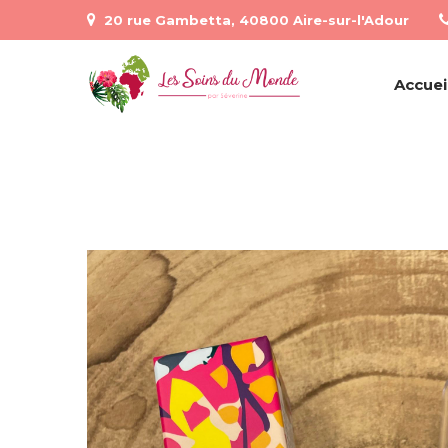
20 rue Gambetta, 40800 Aire-sur-l'Adour
Accuei