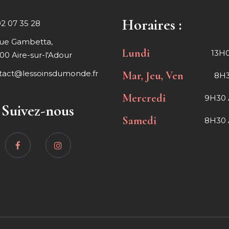
Horaires :
02 07 35 28
rue Gambetta,
Lundi
13H0
00 Aire-sur-l'Adour
tact@lessoinsdumonde.fr
Mar, Jeu, Ven
8H3
Mercredi
9H30 
Suivez-nous
Samedi
8H30 