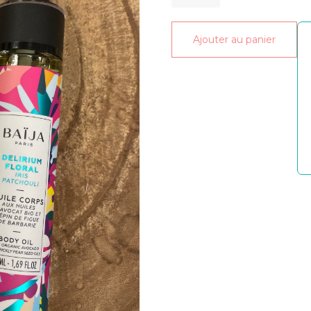
de
huile
Ajouter au panier
corps
delirium
floral
50ml