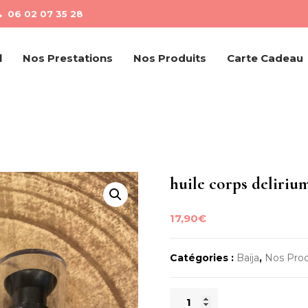
06 02 07 35 28
l
Nos Prestations
Nos Produits
Carte Cadeau
huile corps deliriu
17,90
€
Catégories :
Baïja
,
Nos Prod
quantité