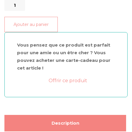
quantité
de
Huile
Ajouter au panier
de
massage
sensuelle
Vous pensez que ce produit est parfait
120ml
pour une amie ou un être cher ? Vous
pouvez acheter une carte-cadeau pour
cet article !
Offrir ce produit
Description