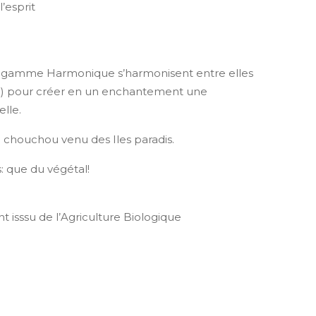
’esprit
s
la gamme Harmonique s’harmonisent entre elles
e) pour créer en un enchantement une
lle.
le chouchou venu des Iles paradis.
s: que du végétal!
 isssu de l’Agriculture Biologique