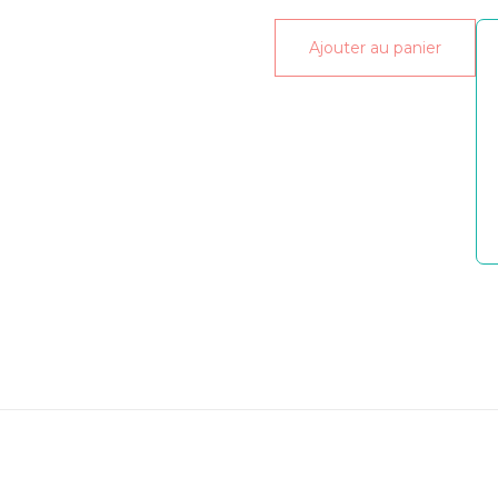
Îles
Ajouter au panier
y
Mélodie