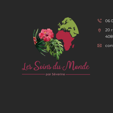
06 
20 
408
con