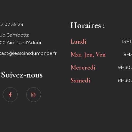
Horaires :
02 07 35 28
rue Gambetta,
Lundi
13H0
00 Aire-sur-l'Adour
tact@lessoinsdumonde.fr
Mar, Jeu, Ven
8H3
Mercredi
9H30 
Suivez-nous
Samedi
8H30 