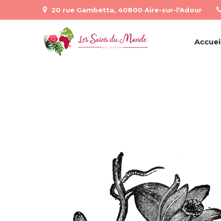
20 rue Gambetta, 40800 Aire-sur-l'Adour
Accuei