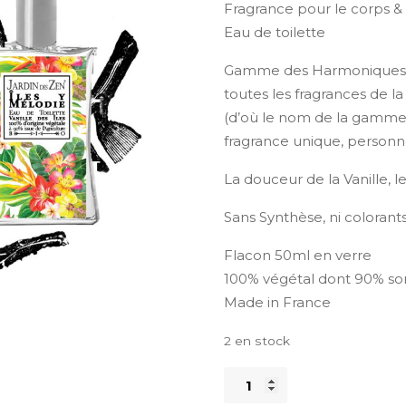
Fragrance pour le corps & l
Eau de toilette
Gamme des Harmonique
toutes les fragrances de 
(d’où le nom de la gamm
fragrance unique, personne
La douceur de la Vanille, 
Sans Synthèse, ni colorant
Flacon 50ml en verre
100% végétal dont 90% sont
Made in France
2 en stock
quantité
de