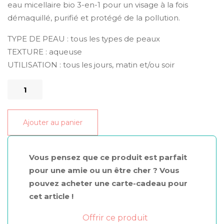
eau micellaire bio 3-en-1 pour un visage à la fois
démaquillé, purifié et protégé de la pollution.
TYPE DE PEAU : tous les types de peaux
TEXTURE : aqueuse
UTILISATION : tous les jours, matin et/ou soir
quantité
de
L'eau
Ajouter au panier
micellaire
des
Françaises
Vous pensez que ce produit est parfait
pour une amie ou un être cher ? Vous
pouvez acheter une carte-cadeau pour
cet article !
Offrir ce produit