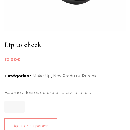
Lip to cheek
12,00
€
Catégories :
Make Up
,
Nos Produits
,
Purobio
Baume à lèvres coloré et blush à la fois !
quantité
de
Lip
Ajouter au panier
to