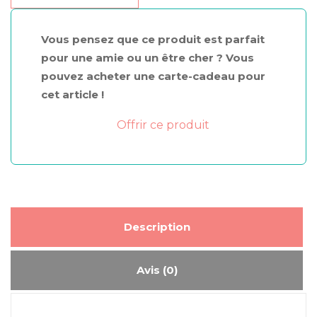
cheek
Vous pensez que ce produit est parfait
pour une amie ou un être cher ? Vous
pouvez acheter une carte-cadeau pour
cet article !
Offrir ce produit
Description
Avis (0)