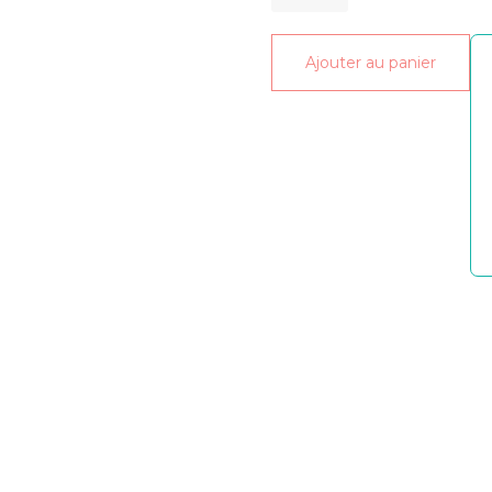
de
Liptint
Ajouter au panier
06
rose
foncé