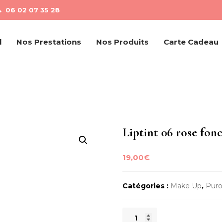
06 02 07 35 28
l
Nos Prestations
Nos Produits
Carte Cadeau
Liptint 06 rose fon
19,00
€
Catégories :
Make Up
,
Puro
quantité