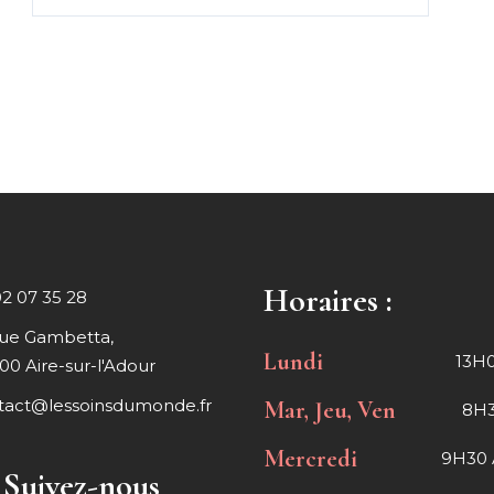
Horaires :
02 07 35 28
rue Gambetta,
Lundi
13H0
00 Aire-sur-l'Adour
tact@lessoinsdumonde.fr
Mar, Jeu, Ven
8H3
Mercredi
9H30 
Suivez-nous