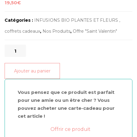
19,50
€
Catégories :
INFUSIONS BIO PLANTES ET FLEURS ,
coffrets cadeaux
,
Nos Produits
,
Offre "Saint Valentin"
quantité
de
livre
Ajouter au panier
massages
et
traditions
Vous pensez que ce produit est parfait
indiennes
pour une amie ou un être cher ? Vous
pouvez acheter une carte-cadeau pour
cet article !
Offrir ce produit