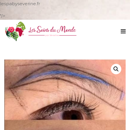
lespabyseverine.fr
"/>