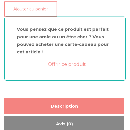
Mini
Ajouter au panier
cupcake
«
La
Vous pensez que ce produit est parfait
forêt
pour une amie ou un être cher ? Vous
enchantée
pouvez acheter une carte-cadeau pour
»
cet article !
Offrir ce produit
Description
Avis (0)