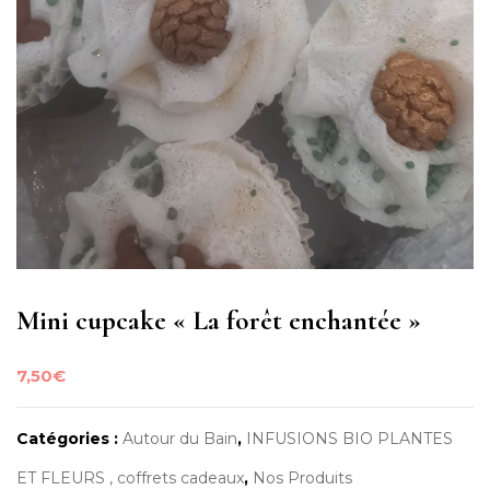
Mini cupcake « La forêt enchantée »
7,50
€
Catégories :
Autour du Bain
,
INFUSIONS BIO PLANTES
ET FLEURS , coffrets cadeaux
,
Nos Produits