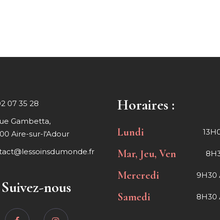
Horaires :
02 07 35 28
rue Gambetta,
Lundi
13H0
00 Aire-sur-l'Adour
tact@lessoinsdumonde.fr
Mar, Jeu, Ven
8H3
Mercredi
9H30 
Suivez-nous
Samedi
8H30 