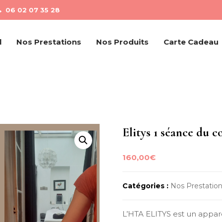
06 02 07 35 28
l
Nos Prestations
Nos Produits
Carte Cadeau
Elitys 1 séance du c
160,00
€
Catégories :
Nos Prestatio
L’HTA ELITYS est un appa