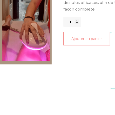
des plus efficaces, afin de 
façon complète.
quantité
de
Elitys
Ajouter au panier
1
séance
du
corps
entier