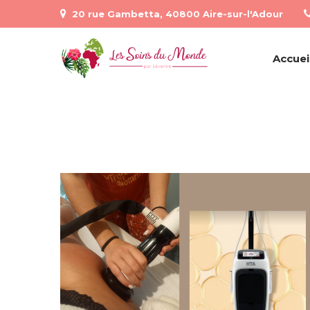
20 rue Gambetta, 40800 Aire-sur-l'Adour
Accuei