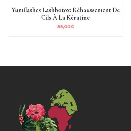
Yumilashes Lashbotox: Réhaussement De
Cils À La Kératine
85,00
€