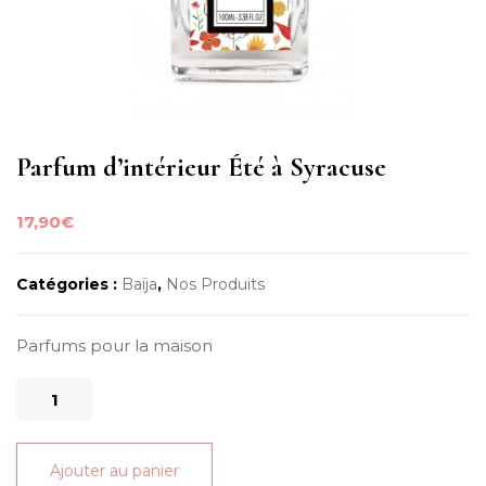
Parfum d’intérieur Été à Syracuse
17,90
€
Catégories :
Baïja
,
Nos Produits
Parfums pour la maison
quantité
de
Parfum
Ajouter au panier
d'intérieur