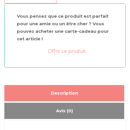
Été
à
Vous pensez que ce produit est parfait
Syracuse
pour une amie ou un être cher ? Vous
pouvez acheter une carte-cadeau pour
cet article !
Offrir ce produit
Description
Avis (0)