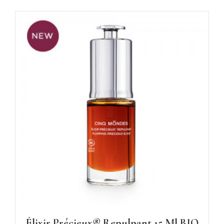
Élixir Précieux® Repulpant 15 Ml BIO