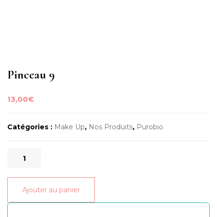
Pinceau 9
13,00
€
Catégories :
Make Up
,
Nos Produits
,
Purobio
quantité
de
Pinceau
Ajouter au panier
9