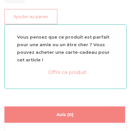
de
recharge
Ajouter au panier
rouge
à
lèvres
Vous pensez que ce produit est parfait
101
pour une amie ou un être cher ? Vous
pouvez acheter une carte-cadeau pour
cet article !
Offrir ce produit
Avis (0)