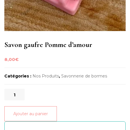
Savon gaufre Pomme d’amour
8,00
€
Catégories :
Nos Produits
,
Savonnerie de bormes
quantité
de
Savon
Ajouter au panier
gaufre
Pomme
d’amour