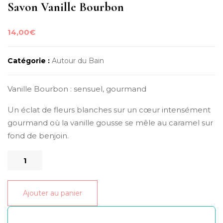
Savon Vanille Bourbon
14,00
€
Catégorie :
Autour du Bain
Vanille Bourbon : sensuel, gourmand
Un éclat de fleurs blanches sur un cœur intensément
gourmand où la vanille gousse se mêle au caramel sur
fond de benjoin.
quantité
de
Savon
Ajouter au panier
Vanille
Bourbon