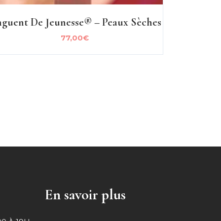
guent De Jeunesse® – Peaux Sèches
77,00
€
En savoir plus