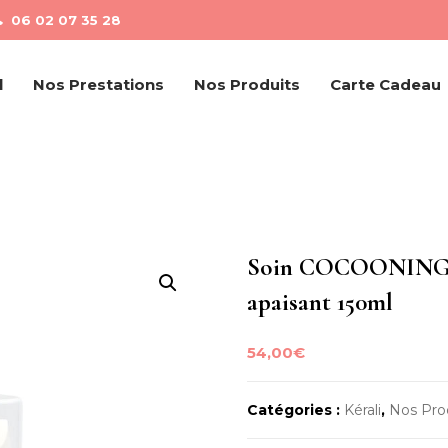
06 02 07 35 28
l
Nos Prestations
Nos Produits
Carte Cadeau
Soin COCOONING -s
apaisant 150ml
54,00
€
Catégories :
Kérali
,
Nos Pro