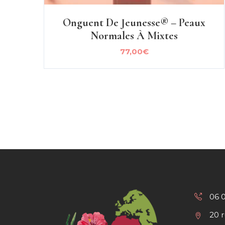
Onguent De Jeunesse® – Peaux
Normales À Mixtes
77,00
€
06 
20 