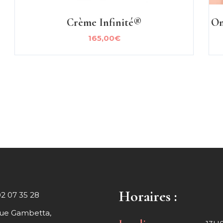
Crème Infinité®
On
165,00
€
Horaires :
02 07 35 28
rue Gambetta,