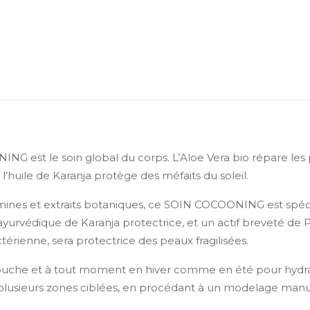
NG est le soin global du corps. L’Aloe Vera bio répare les 
l’huile de Karanja protège des méfaits du soleil.
itamines et extraits botaniques, ce SOIN COCOONING est spé
e ayurvédique de Karanja protectrice, et un actif breveté de P
ctérienne, sera protectrice des peaux fragilisées.
he et à tout moment en hiver comme en été pour hydrate
u plusieurs zones ciblées, en procédant à un modelage manu