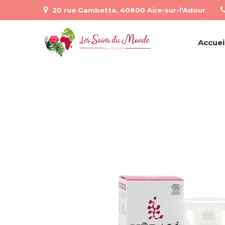
20 rue Gambetta, 40800 Aire-sur-l'Adour
Accuei