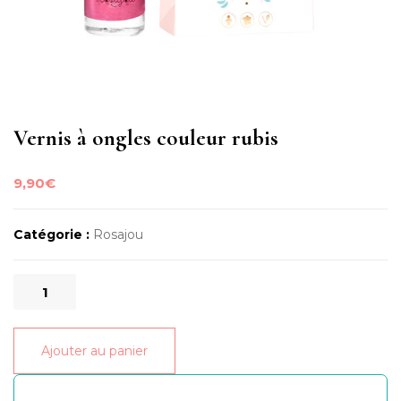
Vernis à ongles couleur rubis
9,90
€
Catégorie :
Rosajou
quantité
de
Vernis
Ajouter au panier
à
ongles
couleur