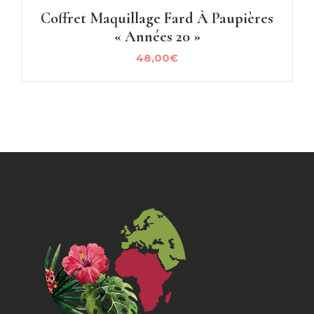
Coffret Maquillage Fard À Paupières
« Années 20 »
48,00
€