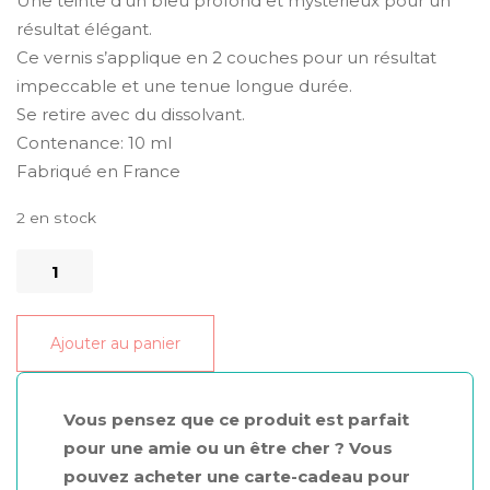
Une teinte d’un bleu profond et mystérieux pour un
résultat élégant.
Ce vernis s’applique en 2 couches pour un résultat
impeccable et une tenue longue durée.
Se retire avec du dissolvant.
Contenance: 10 ml
Fabriqué en France
2 en stock
quantité
de
Vernis
Ajouter au panier
BioSourcés
Galet
10ml
Vous pensez que ce produit est parfait
pour une amie ou un être cher ? Vous
pouvez acheter une carte-cadeau pour