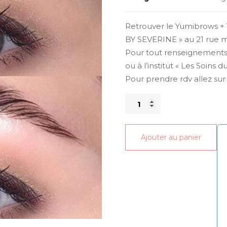
Retrouver le Yumibrows +
BY SEVERINE » au 21 rue m
Pour tout renseignements 
ou à l’institut « Les Soins
Pour prendre rdv allez sur 
quantité
de
Yumibrows
Ajouter au panier
+
Yumilashes