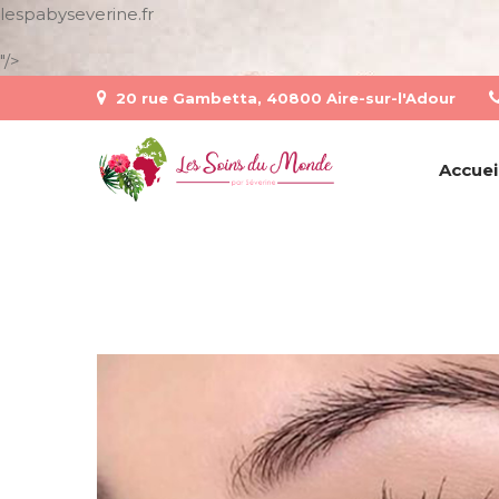
lespabyseverine.fr
"/>
20 rue Gambetta, 40800 Aire-sur-l'Adour
Accuei