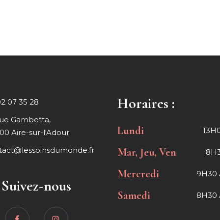
Horaires :
02 07 35 28
rue Gambetta,
Lundi
13H0
00 Aire-sur-l'Adour
tact@lessoinsdumonde.fr
Mar, Jeu, Ven
8H3
Mercredi
9H30 
Suivez-nous
Samedi
8H30 