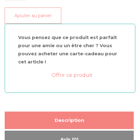
de
6
Ajouter au panier
séances
de
cryo
Vous pensez que ce produit est parfait
esthétique
pour une amie ou un être cher ? Vous
2
pouvez acheter une carte-cadeau pour
zones
cet article !
(OFFRE
Printemps
Offrir ce produit
1050€
au
lieu
de
1410€)
Description
Avis (0)