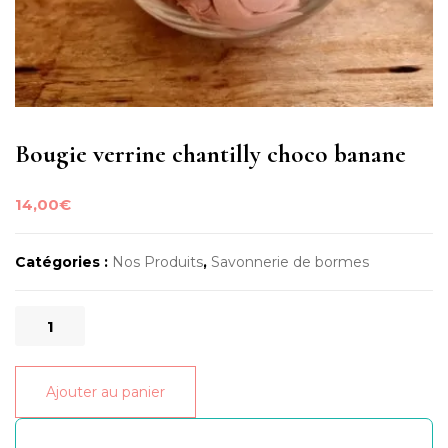
Bougie verrine chantilly choco banane
14,00
€
Catégories :
Nos Produits
,
Savonnerie de bormes
quantité
de
Bougie
Ajouter au panier
verrine
chantilly
choco