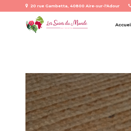
20 rue Gambetta, 40800 Aire-sur-l'Adour
Accuei