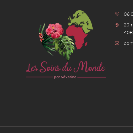
06 
20 
408
con