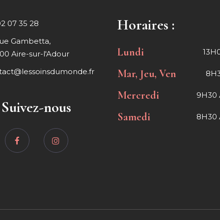
Horaires :
02 07 35 28
rue Gambetta,
Lundi
13H0
00 Aire-sur-l'Adour
tact@lessoinsdumonde.fr
Mar, Jeu, Ven
8H3
Mercredi
9H30 
Suivez-nous
Samedi
8H30 