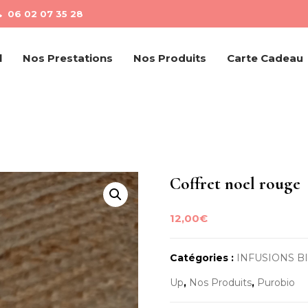
06 02 07 35 28
l
Nos Prestations
Nos Produits
Carte Cadeau
Coffret noel rouge
12,00
€
Catégories :
INFUSIONS BI
Up
,
Nos Produits
,
Purobio