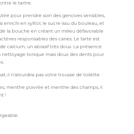
ontre le tartre.
putée pour prendre soin des gencives sensibles,
si enrichi en xylitol, le sucre issu du bouleau, et
é de la bouche en créant un milieu défavorable
éries responsables des caries. Le tarte est
de calcium, un abrasif très doux. La présence
n nettoyage tonique mais doux des dents pour
s.
t, il n’alourdira pas votre trousse de toilette.
es, menthe poivrée et menthe des champs, il
t !
argeable.