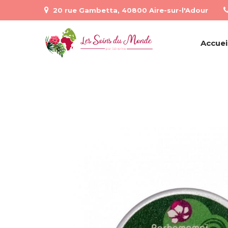
20 rue Gambetta, 40800 Aire-sur-l'Adour
Accuei