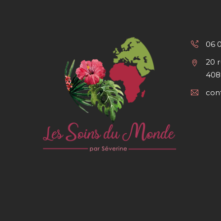
06 
20 
408
con