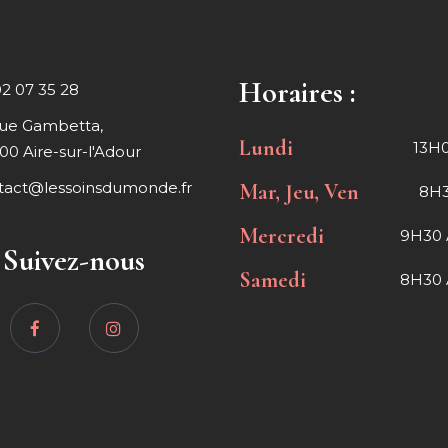
Horaires :
02 07 35 28
rue Gambetta,
Lundi
13H0
00 Aire-sur-l'Adour
tact@lessoinsdumonde.fr
Mar, Jeu, Ven
8H3
Mercredi
9H30 
Suivez-nous
Samedi
8H30 