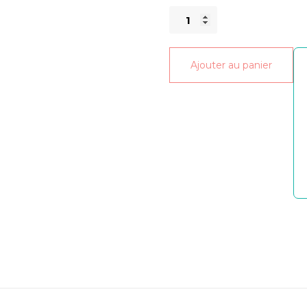
quantité
de
Dentifrice
Ajouter au panier
Solide
Crystal