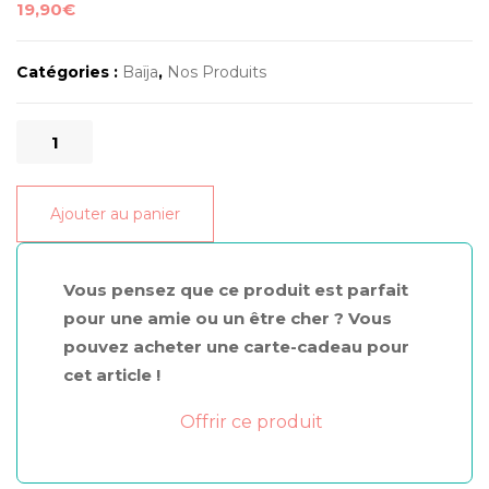
19,90
€
Catégories :
Baïja
,
Nos Produits
quantité
de
Eau
Ajouter au panier
de
parfum
eau
Vous pensez que ce produit est parfait
de
pour une amie ou un être cher ? Vous
yunnan
pouvez acheter une carte-cadeau pour
15ml
cet article !
Offrir ce produit