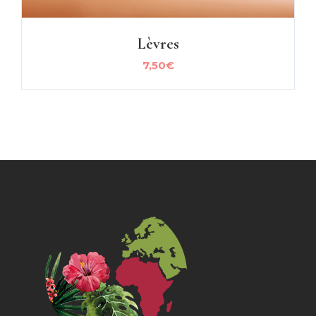
Lèvres
7,50
€