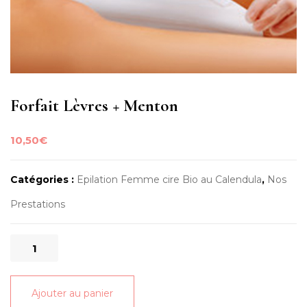
Forfait Lèvres + Menton
10,50
€
Catégories :
Epilation Femme cire Bio au Calendula
,
Nos
Prestations
quantité
de
Forfait
Ajouter au panier
Lèvres