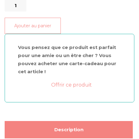
quantité
de
huile
Ajouter au panier
pour
le
corps
Vous pensez que ce produit est parfait
nourrissante
pour une amie ou un être cher ? Vous
pouvez acheter une carte-cadeau pour
cet article !
Offrir ce produit
Description