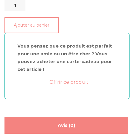
quantité
de
Pinceau
Ajouter au panier
Multi-
Poudres
Vous pensez que ce produit est parfait
pour une amie ou un être cher ? Vous
pouvez acheter une carte-cadeau pour
cet article !
Offrir ce produit
Avis (0)