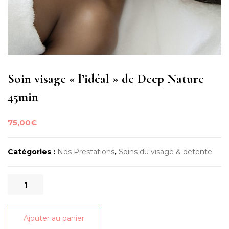
Soin visage « l’idéal » de Deep Nature
45min
75,00
€
Catégories :
Nos Prestations
,
Soins du visage & détente
quantité
de
Soin
Ajouter au panier
visage