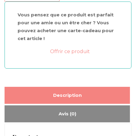
"l'idéal"
de
Vous pensez que ce produit est parfait
Deep
pour une amie ou un être cher ? Vous
Nature
pouvez acheter une carte-cadeau pour
45min
cet article !
Offrir ce produit
Description
Avis (0)